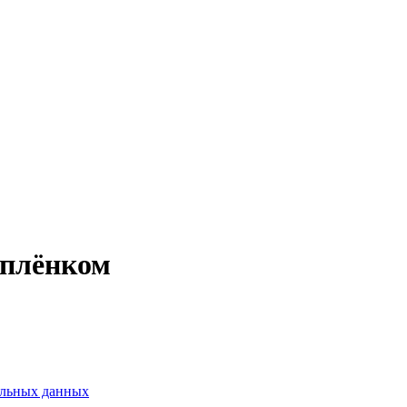
ыплёнком
альных данных