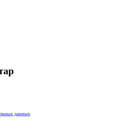
тар
альных данных