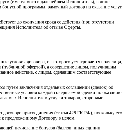
арус» (именуемого в дальнейшем Исполнитель), в лице
м бонусной программы, рамочный договор на оказание услуг,
ействует до окончания срока ее действия (при отсутствии
вещения Исполнителя об отзыве Оферты.
ные условия договора, из которого усматривается воля лица,
ой (публичной офертой), а совершение лицом, получившим
занное действие, с лицом, сделавшим соответствующее
тся путем заключения отдельных соглашений (сделок) об
ественные условия каждой совершаемой сделки по оказанию
агаемых Исполнителем услуг и товаров, сторонами
 договоре присоединения (статья 428 ГК РФ), поскольку его
 к предложенному Договору в целом.
вающей начисление бонусов (баллов, иных единиц,