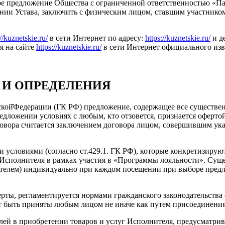
тое предложение Общества с ограниченной ответственностью «П
нии Устава, заключить с физическим лицом, ставшим участнико
://kuznetskie.ru/
в сети Интернет по адресу:
https://kuznetskie.ru/
и д
я на сайте
https://kuznetskie.ru/
в сети Интернет официального из
 И ОПРЕДЕЛЕНИЯ
йской̆Федерации (ГК РФ) предложение, содержащее все существен
едложении условиях с любым, кто отзовется, признается оферт
овора считается заключением договора лицом, совершившим ука
 условиями (согласно ст.429.1. ГК РФ), которые конкретизирую
 Исполнителя в рамках участия в «Программы лояльности». Сущ
ителем) индивидуально при каждом посещении при выборе предл
ты, регламентируется нормами гражданского законодательства о
т быть приняты любым лицом не иначе как путем присоединения
лей в приобретении товаров и услуг Исполнителя, предусматри