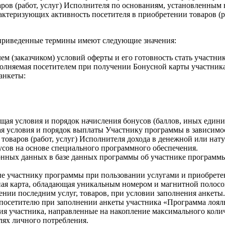
ров (работ, услуг) Исполнителя по основаниям, установленным 
актеризующих активность посетителя в приобретении товаров (р
жеприведенные термины имеют следующие значения:
ем (заказчиком) условий оферты и его готовность стать участн
полняемая посетителем при получении Бонусной карты участник
анкеты:
ая условия и порядок начисления бонусов (баллов, иных едини
щая условия и порядок выплаты Участнику программы в зависимо
оваров (работ, услуг) Исполнителя дохода в денежной или натур
усов на основе специального программного обеспечения.
нных данных в базе данных программы об участнике программы
е участнику программы при пользовании услугами и приобрете
ная карта, обладающая уникальным номером и магнитной полосо
ии последним услуг, товаров, при условии заполнения анкеты. 
 посетителю при заполнении анкеты участника «Программа лояль
я участника, направленные на накопление максимального колич
елях личного потребления.