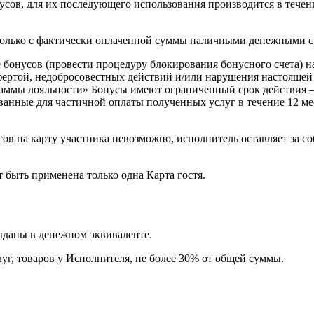
сов, для их последующего использования производится в течен
олько с фактически оплаченной суммы наличными денежными ср
бонусов (провести процедуру блокирования бонусного счета) н
фертой, недобросовестных действий и/или нарушения настоящей
ммы лояльности» Бонусы имеют ограниченный срок действия – 1
ванные для частичной оплаты полученных услуг в течение 12 м
в на карту участника невозможно, исполнитель оставляет за со
быть применена только одна Карта гостя.
ыданы в денежном эквиваленте.
уг, товаров у Исполнителя, не более 30% от общей суммы.