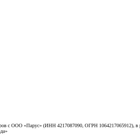
варов с ООО «Парус» (ИНН 4217087090, ОГРН 1064217065912), 
ода»