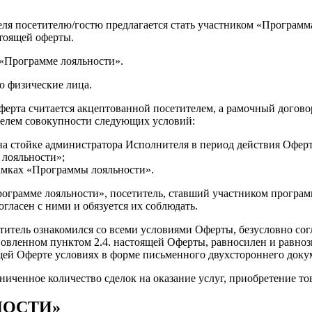
я посетителю/гостю предлагается стать участником «Программа
стоящей оферты.
 «Программе лояльности».
о физические лица.
Оферта считается акцептованной посетителем, а рамочный дого
телем совокупности следующих условий:
а стойке администратора Исполнителя в период действия Офер
 лояльности»;
рамках «Программы лояльности».
грамме лояльности», посетитель, ставший участником программы
гласен с ними и обязуется их соблюдать.
итель ознакомился со всеми условиями Оферты, безусловно сог
ановленном пунктом 2.4. настоящей Оферты, равносилен и равноз
щей Оферте условиях в форме письменного двухстороннего доку
ченное количество сделок на оказание услуг, приобретение то
НОСТИ»