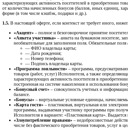
характеризующих активность посетителей в приобретении това
от количества начисленных бонусов (баллов, иных единиц, хар
форме (в том числе кэшбэк, подарки и др.).
1.5.
В настоящей оферте, если контекст не требует иного, ни
«Акцепт»
– полное и безоговорочное принятие посетител
«Анкета участника»
– анкета на бумажном носителе, за
необязательные для заполнения поля. Обязательные поля 
— ФИО владельца карты;
— Дата рождения;
— Номер телефона;
— Подпись владельца карты.
«Программа лояльности»
– программа, предусматривающ
товаров (работ, услуг) Исполнителя, а также определяю
характеризующих активность посетителя в приобретении т
построенная на системе накопления и использования бон
«Бонусный счет»
– совокупность учетных и информацио
балансе.
«Бонусы»
– виртуальные условные единицы, начисляемы
«Карта гостя»
– пластиковая, виртуальная или электрон
программы, выдаваемая участнику программы при получен
Исполнителя в варианте: «Пластиковая карта». Выдается
«Злоупотребление правами»
– недобросовестные действи
числе без фактического приобретения товаров, услуг в ц