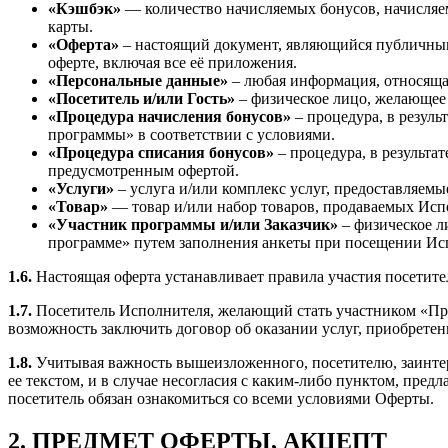
«Кэшбэк»
— количество начисляемых бонусов, начисляе
карты.
«Оферта»
– настоящий документ, являющийся публичным
оферте, включая все её приложения.
«Персональные данные»
– любая информация, относяща
«Посетитель и/или Гость»
– физическое лицо, желающее 
«Процедура начисления бонусов»
– процедура, в резул
программы» в соответствии с условиями.
«Процедура списания бонусов»
– процедура, в результа
предусмотренным офертой.
«Услуги»
– услуга и/или комплекс услуг, предоставляем
«Товар»
— товар и/или набор товаров, продаваемых Исп
«Участник программы и/или Заказчик»
– физическое л
программе» путем заполнения анкеты при посещении Ис
1.6.
Настоящая оферта устанавливает правила участия посетит
1.7.
Посетитель Исполнителя, желающий стать участником «Пр
возможность заключить договор об оказании услуг, приобретен
1.8.
Учитывая важность вышеизложенного, посетителю, заинтер
ее текстом, и в случае несогласия с каким-либо пунктом, пред
посетитель обязан ознакомиться со всеми условиями Оферты.
2. ПРЕДМЕТ ОФЕРТЫ, АКЦЕПТ